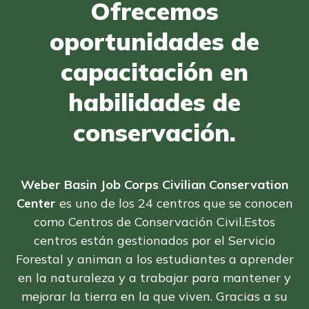
Ofrecemos
Estudiantes
Padres/Influenciadores
oportunidades de
Empleadores
capacitación en
habilidades de
FAQs
conservación.
English
Weber Basin Job Corps Civilian Conservation
Center
es uno de los 24 centros que se conocen
CONECTARSE
como Centros de Conservación Civil.
Estos
centros están gestionados por el Servicio
COMIENZA YA
Forestal y animan a los estudiantes a aprender
en la naturaleza y a trabajar para mantener y
mejorar la tierra en la que viven. Gracias a su