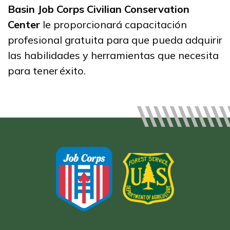
Basin Job Corps Civilian Conservation
Programas de
Center
le proporcionará capacitación
Entrenamiento
profesional gratuita para que pueda adquirir
Artes culinarias
las habilidades y herramientas que necesita
Carpintería, Pre pasantía
para tener éxito.
Conservación forestal y
extinción de incendios
Despacho de emergencias
avanzado
Ver más ...
Aprender más